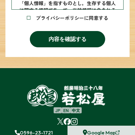
「個人情報」を指すものとし，生存する個人
に関する情報であって，当該情報に含まれる
氏名，生年月日，住所，電話番号，連絡先そ
プライバシーポリシーに同意する
の他の記述等により特定の個人を識別できる
情報及び容貌，指紋，声紋にかかるデータ，
及び健康保険証の保険者番号などの当該情報
内容を確認する
単体から特定の個人を識別できる情報（個人
識別情報）を指します。
第2条（個人情報の収集方法）
当社は，ユーザーが利用登録をする際に氏
名，生年月日，住所，電話番号，メールアド
レス，銀行口座番号，クレジットカード番
号，運転免許証番号などの個人情報をお尋ね
することがあります。また，ユーザーと提携
先などとの間でなされたユーザーの個人情報
JP
EN
中文
を含む取引記録や決済に関する情報を,当社
の提携先（情報提供元，広告主，広告配信先
などを含みます。以下，｢提携先｣といいま
若松屋公式SNSアカウント一覧
す。）などから収集することがあります。
0596-23-1721
Google Map