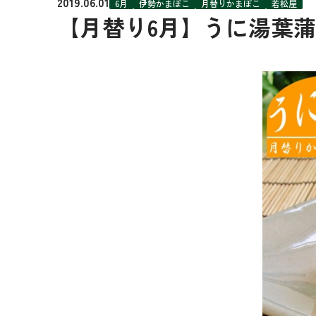
2019.06.01
6月
伊勢かまぼこ
月替りかまぼこ
若松屋
【月替り6月】うに湯葉